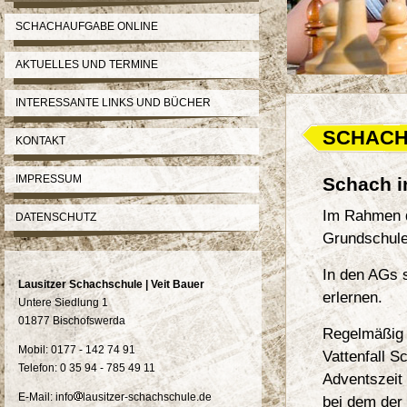
SCHACHAUFGABE ONLINE
AKTUELLES UND TERMINE
INTERESSANTE LINKS UND BÜCHER
SCHACH
KONTAKT
IMPRESSUM
Schach i
Im Rahmen d
DATENSCHUTZ
Grundschule
In den AGs 
Lausitzer Schachschule | Veit Bauer
erlernen.
Untere Siedlung 1
01877 Bischofswerda
Regelmäßig 
Mobil: 0177 - 142 74 91
Vattenfall S
Telefon: 0 35 94 - 785 49 11
Adventszeit 
E-Mail: info
lausitzer-schachschule.de
bei dem der 